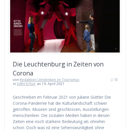
Die Leuchtenburg in Zeiten von
Corona
von
Redaktion Umdenken im Tourismus
0
in
IUBH Erfurt
an 19. April 2021
Geschrieben im Februar 2021 von Juliane Güttler Die
Corona-Pandemie hat die Kulturlandschaft schwer
getroffen. Museen sind geschlossen, Ausstellungen
menschenleer. Die sozialen Medien haben in diesen
Zeiten eine noch stärkere Bedeutung als ohnehin
schon. Doch was ist eine Sehenswürdigkeit ohne