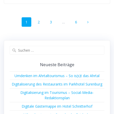
Beitragsnavigation
Seite
Seite
Seite
Seite
1
2
3
…
6
Suchen
nach:
Neueste Beiträge
Umdenken im Ahrtaltourismus – So is(s)t das Ahrtal
Digitalisierung des Restaurants im Parkhotel Surenburg
Digitalisierung im Tourismus – Social-Media-
Redaktionsplan
Digitale Gästemappe im Hotel Schnitterhof