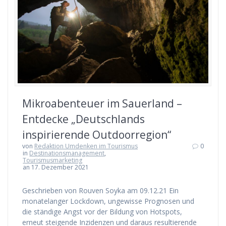
Mikroabenteuer im Sauerland –
Entdecke „Deutschlands
inspirierende Outdoorregion“
von
Redaktion Umdenken im Tourismus
0
in
Destinationsmanagement
,
Tourismusmarketing
an 17. Dezember 2021
Geschrieben von Rouven Soyka am 09.12.21 Ein
monatelanger Lockdown, ungewisse Prognosen und
die ständige Angst vor der Bildung von Hotspots,
erneut steigende Inzidenzen und daraus resultierende