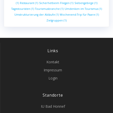
(1)
Restaurant
(1)
Sicherhetbeim Fliegen
(1)
Siebengebirge
(1)
Tagestouristen
(1)
Tourismusbranche
(1)
Umdenken im Tourismus
(1)
Umstrukturierung der Abläufe
(1)
Wochenend-Trip für Paare
(1)
Zielgruppen
(1)
Links
Kontakt
Impressum
Login
Standorte
IU Bad Honnef