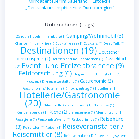
Mikroabenteuer im Sauerland – Entdecke
„Deutschlands inspirierende Outdoorregion“
Unternehmen (Tags)
Camping/Wohnmobil
(3)
25hours Hotels in Hamburg
(1)
Chancen in der Krise
(1)
Cocktailleeze
(1)
Cocktails
(1)
Deep-Talk
(1)
Destinationen
(19)
Deutscher
Tourismuspreis
(2)
Düsseldorf
Deutschland neu entdecken
(1)
Event- und Freizeitbranche
(9)
(2)
Feldforschung
(6)
Flugbranche
(1)
Flughafen
(1)
Gastronomie
(2)
Flugzeig
(1)
Freizeitgestaltung
(1)
Gastronomie/Hotellerie
(1)
Hochzeitstag
(1)
Hotellerie
(1)
Hotellerie/Gastronomie
(20)
INdividuelle Gasterlebnisse
(1)
INterviews
(1)
Küche
(2)
Kundenabende
(1)
Lieferservice
(1)
Meinungsbild
(1)
Reisebüro
Passagiere
(1)
Personalaufwand
(1)
Radtourismus
(1)
Reiseveranstalter /
(3)
Reiseittler
(1)
Reisen
(1)
Reisemittler
(8)
Reiseverhalten
(1)
Resevierungssystem