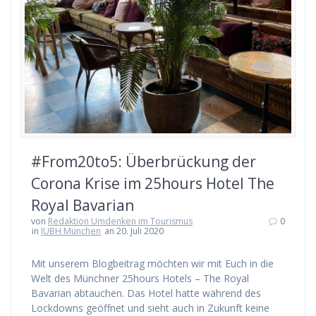
#From20to5: Überbrückung der
Corona Krise im 25hours Hotel The
Royal Bavarian
von
Redaktion Umdenken im Tourismus
0
in
IUBH München
an 20. Juli 2020
Mit unserem Blogbeitrag möchten wir mit Euch in die
Welt des Münchner 25hours Hotels – The Royal
Bavarian abtauchen. Das Hotel hatte während des
Lockdowns geöffnet und sieht auch in Zukunft keine