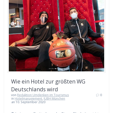
Wie ein Hotel zur größten WG
Deutschlands wird
von
Redaktion Umdenken im Tourismus
0
in
Hotelmanagement
,
IUBH München
an 10. September 2020