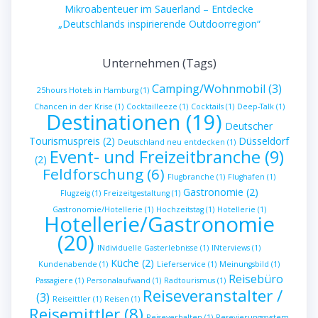
Mikroabenteuer im Sauerland – Entdecke
„Deutschlands inspirierende Outdoorregion“
Unternehmen (Tags)
Camping/Wohnmobil
(3)
25hours Hotels in Hamburg
(1)
Chancen in der Krise
(1)
Cocktailleeze
(1)
Cocktails
(1)
Deep-Talk
(1)
Destinationen
(19)
Deutscher
Tourismuspreis
(2)
Düsseldorf
Deutschland neu entdecken
(1)
Event- und Freizeitbranche
(9)
(2)
Feldforschung
(6)
Flugbranche
(1)
Flughafen
(1)
Gastronomie
(2)
Flugzeig
(1)
Freizeitgestaltung
(1)
Gastronomie/Hotellerie
(1)
Hochzeitstag
(1)
Hotellerie
(1)
Hotellerie/Gastronomie
(20)
INdividuelle Gasterlebnisse
(1)
INterviews
(1)
Küche
(2)
Kundenabende
(1)
Lieferservice
(1)
Meinungsbild
(1)
Reisebüro
Passagiere
(1)
Personalaufwand
(1)
Radtourismus
(1)
Reiseveranstalter /
(3)
Reiseittler
(1)
Reisen
(1)
Reisemittler
(8)
Reiseverhalten
(1)
Resevierungssystem