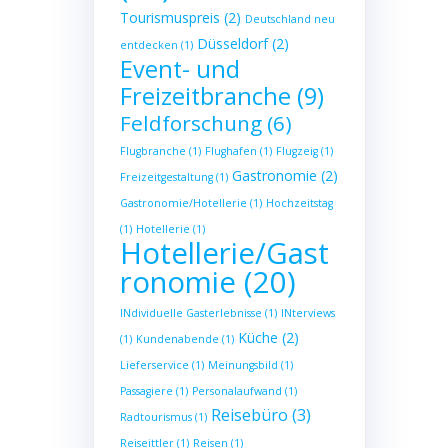
Tourismuspreis
(2)
Deutschland neu
Düsseldorf
(2)
entdecken
(1)
Event- und
Freizeitbranche
(9)
Feldforschung
(6)
Flugbranche
(1)
Flughafen
(1)
Flugzeig
(1)
Gastronomie
(2)
Freizeitgestaltung
(1)
Gastronomie/Hotellerie
(1)
Hochzeitstag
(1)
Hotellerie
(1)
Hotellerie/Gast
ronomie
(20)
INdividuelle Gasterlebnisse
(1)
INterviews
Küche
(2)
(1)
Kundenabende
(1)
Lieferservice
(1)
Meinungsbild
(1)
Passagiere
(1)
Personalaufwand
(1)
Reisebüro
(3)
Radtourismus
(1)
Reiseittler
(1)
Reisen
(1)