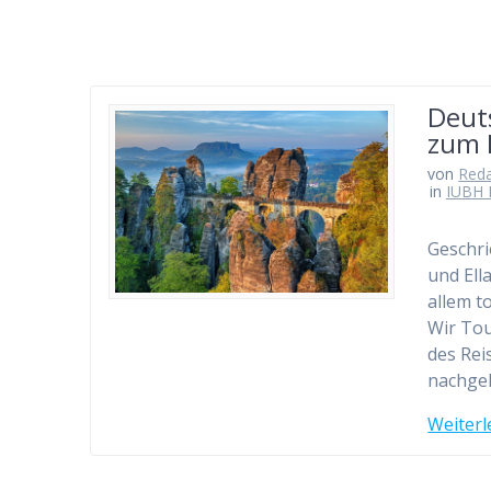
Deut
zum 
von
Red
in
IUBH 
Geschri
und Ell
allem t
Wir Tou
des Rei
nachgeh
Weiterl