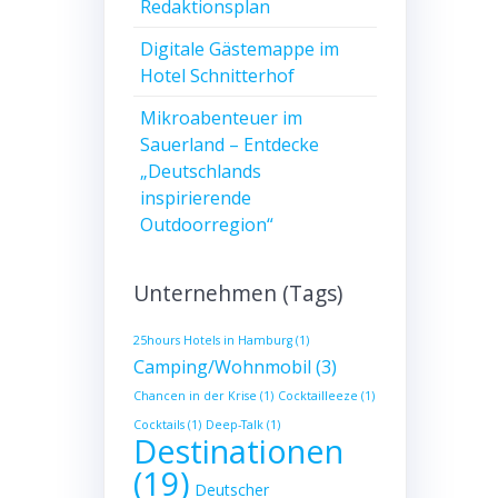
Redaktionsplan
Digitale Gästemappe im
Hotel Schnitterhof
Mikroabenteuer im
Sauerland – Entdecke
„Deutschlands
inspirierende
Outdoorregion“
Unternehmen (Tags)
25hours Hotels in Hamburg
(1)
Camping/Wohnmobil
(3)
Chancen in der Krise
(1)
Cocktailleeze
(1)
Cocktails
(1)
Deep-Talk
(1)
Destinationen
(19)
Deutscher