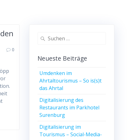
nden
Suchen
nach:
0
Neueste Beiträge
Köpp
Umdenken im
vor
Ahrtaltourismus – So is(s)t
tion.
das Ahrtal
eit
Digitalisierung des
ht
Restaurants im Parkhotel
Surenburg
Digitalisierung im
Tourismus – Social-Media-