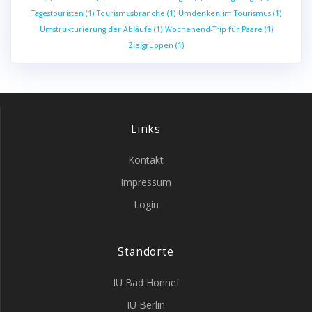
Tagestouristen
(1)
Tourismusbranche
(1)
Umdenken im Tourismus
(1)
Umstrukturierung der Abläufe
(1)
Wochenend-Trip für Paare
(1)
Zielgruppen
(1)
Links
Kontakt
Impressum
Login
Standorte
IU Bad Honnef
IU Berlin