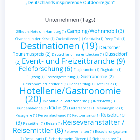
„Deutschlands inspirierende Outdoorregion“
Unternehmen (Tags)
Camping/Wohnmobil
(3)
25hours Hotels in Hamburg
(1)
Chancen in der Krise
(1)
Cocktailleeze
(1)
Cocktails
(1)
Deep-Talk
(1)
Destinationen
(19)
Deutscher
Tourismuspreis
(2)
Düsseldorf
Deutschland neu entdecken
(1)
Event- und Freizeitbranche
(9)
(2)
Feldforschung
(6)
Flugbranche
(1)
Flughafen
(1)
Gastronomie
(2)
Flugzeig
(1)
Freizeitgestaltung
(1)
Gastronomie/Hotellerie
(1)
Hochzeitstag
(1)
Hotellerie
(1)
Hotellerie/Gastronomie
(20)
INdividuelle Gasterlebnisse
(1)
INterviews
(1)
Küche
(2)
Kundenabende
(1)
Lieferservice
(1)
Meinungsbild
(1)
Reisebüro
Passagiere
(1)
Personalaufwand
(1)
Radtourismus
(1)
Reiseveranstalter /
(3)
Reiseittler
(1)
Reisen
(1)
Reisemittler
(8)
Reiseverhalten
(1)
Resevierungssystem
(1)
Restaurant
(1)
Sicherhetbeim Fliegen
(1)
Siebengebirge
(1)