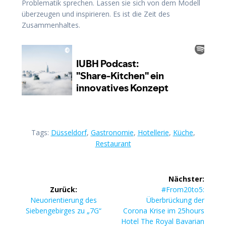
Problematik sprechen. Lassen sie sich von dem Modell
überzeugen und inspirieren. Es ist die Zeit des
Zusammenhaltes.
Tags:
Düsseldorf
,
Gastronomie
,
Hotellerie
,
Küche
,
Restaurant
Beitragsnavigation
Nächster:
Nächster
Zurück:
#From20to5:
Vorheriger
Beitrag:
Neuorientierung des
Überbrückung der
Beitrag:
Siebengebirges zu „7G“
Corona Krise im 25hours
Hotel The Royal Bavarian