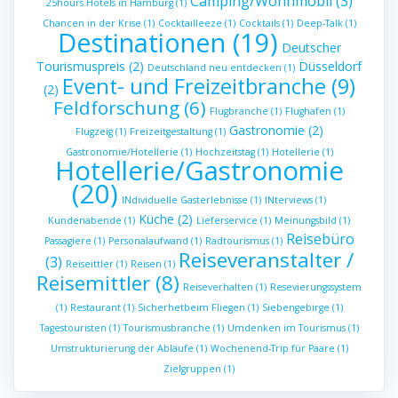
Camping/Wohnmobil
(3)
25hours Hotels in Hamburg
(1)
Chancen in der Krise
(1)
Cocktailleeze
(1)
Cocktails
(1)
Deep-Talk
(1)
Destinationen
(19)
Deutscher
Tourismuspreis
(2)
Düsseldorf
Deutschland neu entdecken
(1)
Event- und Freizeitbranche
(9)
(2)
Feldforschung
(6)
Flugbranche
(1)
Flughafen
(1)
Gastronomie
(2)
Flugzeig
(1)
Freizeitgestaltung
(1)
Gastronomie/Hotellerie
(1)
Hochzeitstag
(1)
Hotellerie
(1)
Hotellerie/Gastronomie
(20)
INdividuelle Gasterlebnisse
(1)
INterviews
(1)
Küche
(2)
Kundenabende
(1)
Lieferservice
(1)
Meinungsbild
(1)
Reisebüro
Passagiere
(1)
Personalaufwand
(1)
Radtourismus
(1)
Reiseveranstalter /
(3)
Reiseittler
(1)
Reisen
(1)
Reisemittler
(8)
Reiseverhalten
(1)
Resevierungssystem
(1)
Restaurant
(1)
Sicherhetbeim Fliegen
(1)
Siebengebirge
(1)
Tagestouristen
(1)
Tourismusbranche
(1)
Umdenken im Tourismus
(1)
Umstrukturierung der Abläufe
(1)
Wochenend-Trip für Paare
(1)
Zielgruppen
(1)