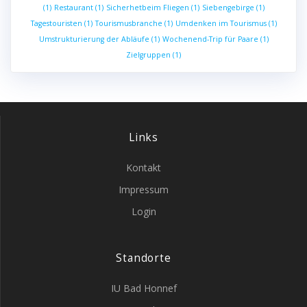
(1)
Restaurant
(1)
Sicherhetbeim Fliegen
(1)
Siebengebirge
(1)
Tagestouristen
(1)
Tourismusbranche
(1)
Umdenken im Tourismus
(1)
Umstrukturierung der Abläufe
(1)
Wochenend-Trip für Paare
(1)
Zielgruppen
(1)
Links
Kontakt
Impressum
Login
Standorte
IU Bad Honnef