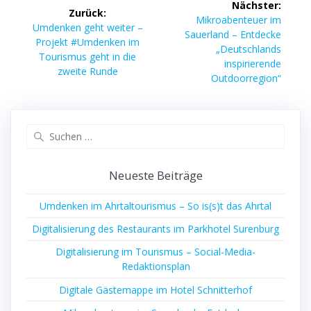
Nächster:
Zurück:
Nächster
Mikroabenteuer im
Vorheriger
Umdenken geht weiter –
Beitrag:
Sauerland – Entdecke
Beitrag:
Projekt #Umdenken im
„Deutschlands
Tourismus geht in die
inspirierende
zweite Runde
Outdoorregion“
Suchen
nach:
Neueste Beiträge
Umdenken im Ahrtaltourismus – So is(s)t das Ahrtal
Digitalisierung des Restaurants im Parkhotel Surenburg
Digitalisierung im Tourismus – Social-Media-
Redaktionsplan
Digitale Gästemappe im Hotel Schnitterhof