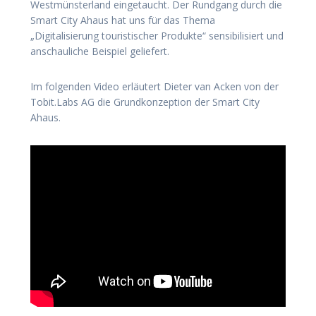
Westmünsterland eingetaucht. Der Rundgang durch die
Smart City Ahaus hat uns für das Thema
„Digitalisierung touristischer Produkte“ sensibilisiert und
anschauliche Beispiel geliefert.
Im folgenden Video erläutert Dieter van Acken von der
Tobit.Labs AG die Grundkonzeption der Smart City
Ahaus.