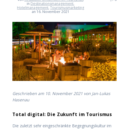
in
Destinationsmanagement
,
Hotelmanagement
,
Tourismusmarketing
an 16. November 2021
Geschrieben am 10. November 2021 von Jan-Lukas
Hasenau
Total digital: Die Zukunft im Tourismus
Die zuletzt sehr eingeschränkte Begegnungskultur im