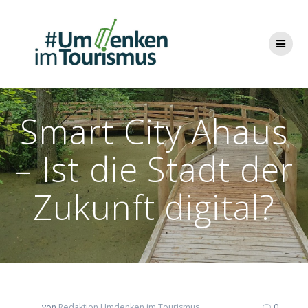
Zum
Inhalt
springen
Smart City Ahaus
– Ist die Stadt der
Zukunft digital?
von
Redaktion Umdenken im Tourismus
0