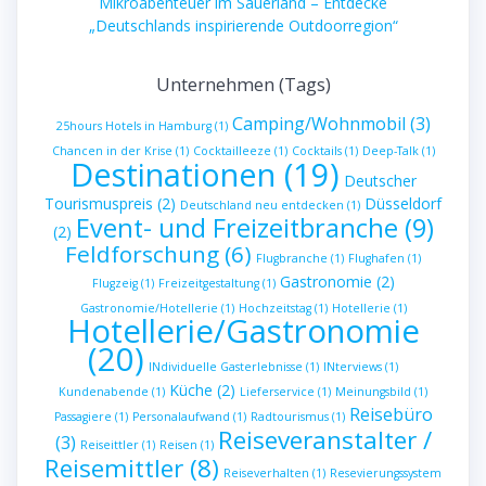
Mikroabenteuer im Sauerland – Entdecke
„Deutschlands inspirierende Outdoorregion“
Unternehmen (Tags)
Camping/Wohnmobil
(3)
25hours Hotels in Hamburg
(1)
Chancen in der Krise
(1)
Cocktailleeze
(1)
Cocktails
(1)
Deep-Talk
(1)
Destinationen
(19)
Deutscher
Tourismuspreis
(2)
Düsseldorf
Deutschland neu entdecken
(1)
Event- und Freizeitbranche
(9)
(2)
Feldforschung
(6)
Flugbranche
(1)
Flughafen
(1)
Gastronomie
(2)
Flugzeig
(1)
Freizeitgestaltung
(1)
Gastronomie/Hotellerie
(1)
Hochzeitstag
(1)
Hotellerie
(1)
Hotellerie/Gastronomie
(20)
INdividuelle Gasterlebnisse
(1)
INterviews
(1)
Küche
(2)
Kundenabende
(1)
Lieferservice
(1)
Meinungsbild
(1)
Reisebüro
Passagiere
(1)
Personalaufwand
(1)
Radtourismus
(1)
Reiseveranstalter /
(3)
Reiseittler
(1)
Reisen
(1)
Reisemittler
(8)
Reiseverhalten
(1)
Resevierungssystem