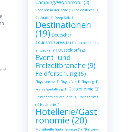
Camping/Wohnmobil
(3)
Chancen in der Krise
(1)
Cocktailleeze
(1)
la
Cocktails
(1)
Deep-Talk
(1)
Destinationen
sa
(19)
Deutscher
Tourismuspreis
(2)
Deutschland neu
Düsseldorf
(2)
entdecken
(1)
Event- und
Freizeitbranche
(9)
en!
Feldforschung
(6)
Flugbranche
(1)
Flughafen
(1)
Flugzeig
(1)
Gastronomie
(2)
Freizeitgestaltung
(1)
Gastronomie/Hotellerie
(1)
Hochzeitstag
(1)
Hotellerie
(1)
Hotellerie/Gast
ronomie
(20)
INdividuelle Gasterlebnisse
(1)
INterviews