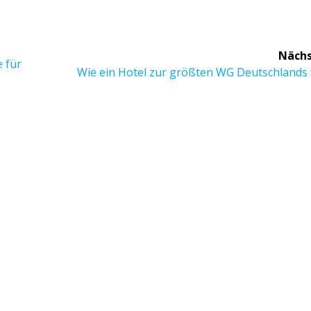
Nächs
 für
Nächster
Wie ein Hotel zur größten WG Deutschlands 
Beitrag: