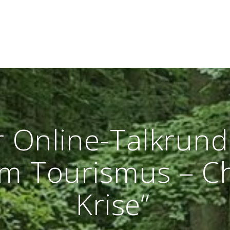
r Online-Talkru
m Tourismus – Ch
Krise“