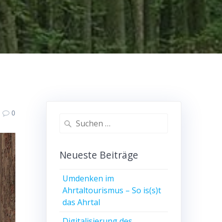
0
Suchen
nach:
Neueste Beiträge
Umdenken im
Ahrtaltourismus – So is(s)t
das Ahrtal
Digitalisierung des