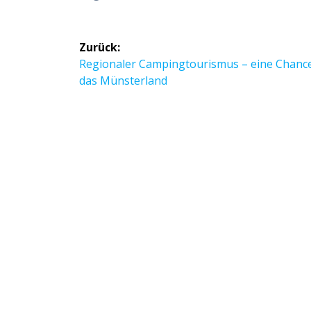
Beitragsnavigation
Zurück:
Vorheriger
Regionaler Campingtourismus – eine Chance
Beitrag:
das Münsterland