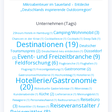
Mikroabenteuer im Sauerland – Entdecke
„Deutschlands inspirierende Outdoorregion“
Unternehmen (Tags)
Camping/Wohnmobil
(3)
25hours Hotels in Hamburg
(1)
Chancen in der Krise
(1)
Cocktailleeze
(1)
Cocktails
(1)
Deep-Talk
(1)
Destinationen
(19)
Deutscher
Tourismuspreis
(2)
Düsseldorf
Deutschland neu entdecken
(1)
Event- und Freizeitbranche
(9)
(2)
Feldforschung
(6)
Flugbranche
(1)
Flughafen
(1)
Gastronomie
(2)
Flugzeig
(1)
Freizeitgestaltung
(1)
Gastronomie/Hotellerie
(1)
Hochzeitstag
(1)
Hotellerie
(1)
Hotellerie/Gastronomie
(20)
INdividuelle Gasterlebnisse
(1)
INterviews
(1)
Küche
(2)
Kundenabende
(1)
Lieferservice
(1)
Meinungsbild
(1)
Reisebüro
Passagiere
(1)
Personalaufwand
(1)
Radtourismus
(1)
Reiseveranstalter /
(3)
Reiseittler
(1)
Reisen
(1)
Reisemittler
(8)