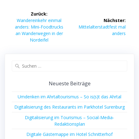
Beitragsnavigation
Zurück:
Vorheriger
Wandereinkehr einmal
Nächster:
Beitrag:
Nächster
anders: Mini-Foodtrucks
Mittelalterstadtfest mal
Beitrag:
an Wanderwegen in der
anders
Nordeifel
Suchen
nach:
Neueste Beiträge
Umdenken im Ahrtaltourismus – So is(s)t das Ahrtal
Digitalisierung des Restaurants im Parkhotel Surenburg
Digitalisierung im Tourismus – Social-Media-
Redaktionsplan
Digitale Gästemappe im Hotel Schnitterhof