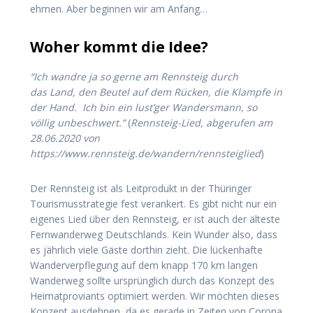
ehmen. Aber beginnen wir am Anfang…
Woher kommt die Idee?
“Ich wandre ja so gerne am Rennsteig durch
das Land, den Beutel auf dem Rücken, die Klampfe in
der Hand. Ich bin ein lust’ger Wandersmann, so
völlig unbeschwert.”
(
Rennsteig-Lied, abgerufen am
28.06.2020 von
https://www.rennsteig.de/wandern/rennsteiglied
)
Der Rennsteig ist als Leitprodukt in der Thüringer
Tourismusstrategie fest verankert. Es gibt nicht nur ein
eigenes Lied über den Rennsteig, er ist auch der älteste
Fernwanderweg Deutschlands. Kein Wunder also, dass
es jährlich viele Gäste dorthin zieht. Die lückenhafte
Wanderverpflegung auf dem knapp 170 km langen
Wanderweg sollte ursprünglich durch das Konzept des
Heimatproviants optimiert werden. Wir möchten dieses
Konzept ausdehnen, da es gerade in Zeiten von Corona