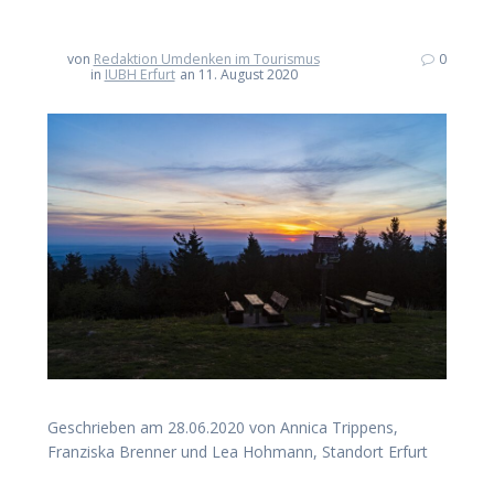
von
Redaktion Umdenken im Tourismus
0
in
IUBH Erfurt
an 11. August 2020
Geschrieben am 28.06.2020 von Annica Trippens,
Franziska Brenner und Lea Hohmann, Standort Erfurt