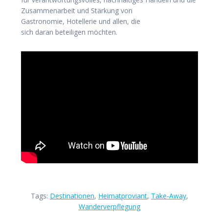
Zusammenarbeit und Stärkung von
Gastronomie, Hotellerie und allen, die
sich daran beteiligen möchten.
Tags:
Destinationen
,
Heimatproviant
,
Take-Away
,
Wanderverpflegung