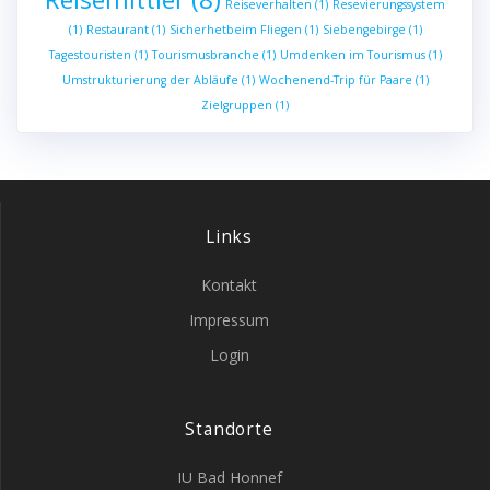
Reiseverhalten
(1)
Resevierungssystem
(1)
Restaurant
(1)
Sicherhetbeim Fliegen
(1)
Siebengebirge
(1)
Tagestouristen
(1)
Tourismusbranche
(1)
Umdenken im Tourismus
(1)
Umstrukturierung der Abläufe
(1)
Wochenend-Trip für Paare
(1)
Zielgruppen
(1)
Links
Kontakt
Impressum
Login
Standorte
IU Bad Honnef