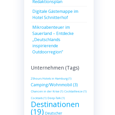
Redaktionsplan
Digitale Gästemappe im
Hotel Schnitterhof
Mikroabenteuer im
Sauerland – Entdecke
„Deutschlands
inspirierende
Outdoorregion“
Unternehmen (Tags)
25hours Hotels in Hamburg
(1)
Camping/Wohnmobil
(3)
Chancen in der Krise
(1)
Cocktailleeze
(1)
Cocktails
(1)
Deep-Talk
(1)
Destinationen
(19)
Deutscher