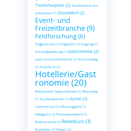
Tourismuspreis
(2)
Deutschland neu
Düsseldorf
(2)
entdecken
(1)
Event- und
Freizeitbranche
(9)
Feldforschung
(6)
Flugbranche
(1)
Flughafen
(1)
Flugzeig
(1)
Gastronomie
(2)
Freizeitgestaltung
(1)
Gastronomie/Hotellerie
(1)
Hochzeitstag
(1)
Hotellerie
(1)
Hotellerie/Gast
ronomie
(20)
INdividuelle Gasterlebnisse
(1)
INterviews
Küche
(2)
(1)
Kundenabende
(1)
Lieferservice
(1)
Meinungsbild
(1)
Passagiere
(1)
Personalaufwand
(1)
Reisebüro
(3)
Radtourismus
(1)
Reiseittler
(1)
Reisen
(1)