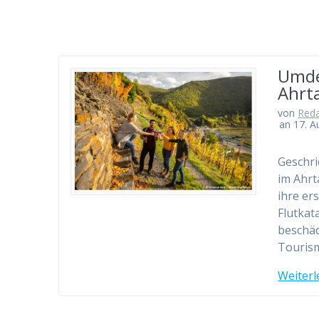
Umde
Ahrta
von
Red
an 17. A
Geschri
im Ahrt
ihre er
Flutkat
beschäd
Tourism
Weiterl